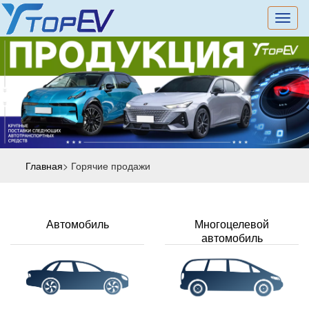
切
换
导
航
Главная
> Горячие продажи
Автомобиль
Многоцелевой
автомобиль