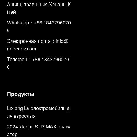
Аньян, правінцыя Хэнань, К
ітай
Whatsapp：+86 1843796070
6
Электронная почта：
info@
gneenev.com
Телефон：+86 1843796070
6
Продукты
Lixiang L6 электромобиль д
ля взрослых
2024 xiaomi SU7 MAX эваку
атор