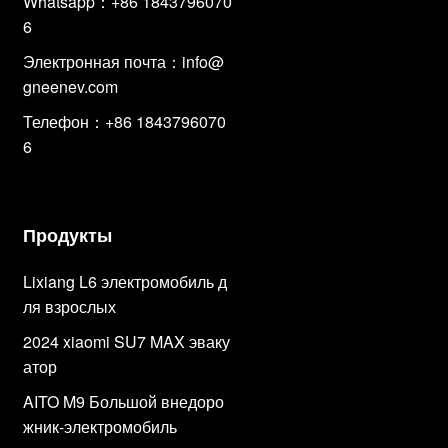
Whatsapp：+86 1843796070
6
Электронная почта：
info@
gneenev.com
Телефон：+86 1843796070
6
Продукты
Lixiang L6 электромобиль д
ля взрослых
2024 xiaomi SU7 MAX эваку
атор
AITO M9 Большой внедоро
жник-электромобиль