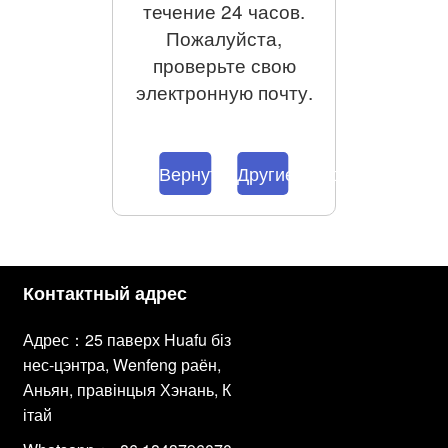
течение 24 часов.
Пожалуйста,
проверьте свою
электронную почту.
Вернуться домой
Другие продукты
Контактный адрес
Адрес：25 паверх Huafu біз
нес-цэнтра, Wenfeng раён,
Аньян, правінцыя Хэнань, К
ітай