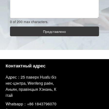
0 of 200 max characters.
Представлено
Контактный адрес
Адрес：25 паверх Huafu біз
нес-цэнтра, Wenfeng раён,
Аньян, правінцыя Хэнань, К
ітай
Whatsapp：+86 1843796070