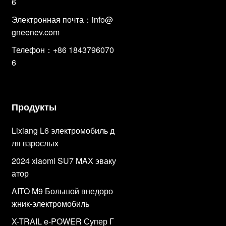
6
Электронная почта：
info@
gneenev.com
Телефон：+86 1843796070
6
Продукты
Lixiang L6 электромобиль д
ля взрослых
2024 xiaomi SU7 MAX эваку
атор
AITO M9 Большой внедоро
жник-электромобиль
X-TRAIL e-POWER Супер Г