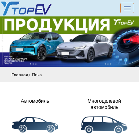
切
换
导
航
Главная
> Пика
Автомобиль
Многоцелевой
автомобиль