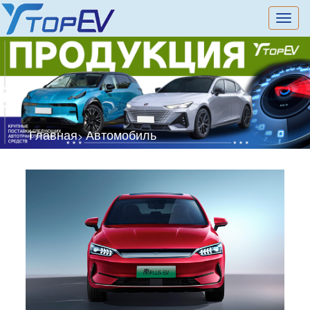
切
换
导
航
Главная
Автомобиль
>