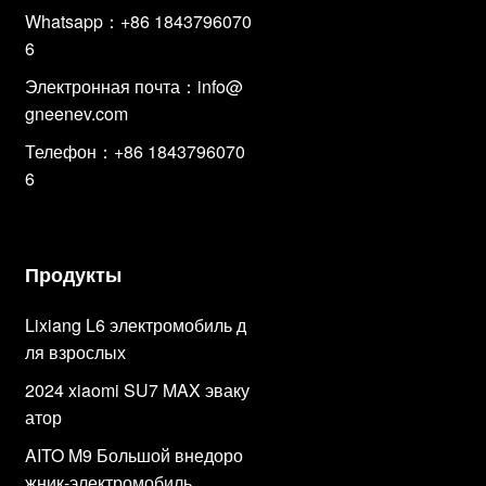
Whatsapp：+86 1843796070
6
Электронная почта：
info@
gneenev.com
Телефон：+86 1843796070
6
Продукты
Lixiang L6 электромобиль д
ля взрослых
2024 xiaomi SU7 MAX эваку
атор
AITO M9 Большой внедоро
жник-электромобиль