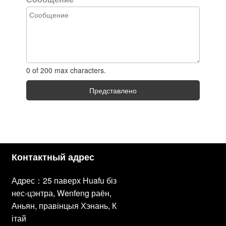
0 of 200 max characters.
Представлено
Контактный адрес
Адрес：25 паверх Huafu біз
нес-цэнтра, Wenfeng раён,
Аньян, правінцыя Хэнань, К
ітай