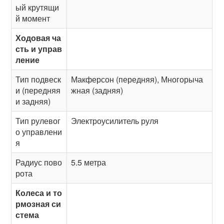
ый крутящи
й момент
Ходовая ча
сть и управ
ление
Тип подвеск
Макферсон (передняя), Многорыча
и (передняя
жная (задняя)
и задняя)
Тип рулевог
Электроусилитель руля
о управлени
я
Радиус пово
5.5 метра
рота
Колеса и то
рмозная си
стема