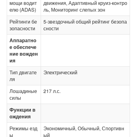
мощи водит
движения, Адаптивный круиз-контро
елю (ADAS)
ль, Мониторинг слепых зон
Рейтинги бе
5-звездочный общий рейтинг безопа
зопасности
сности
Аппаратно
е обеспече
ние вожден
ия
Тип двигате
Электрический
ля
Лошадиные
217 л.с.
силы
Функции в
ождения
Режимы езд
Экономичный, Обычный, Спортивн
ы
ый