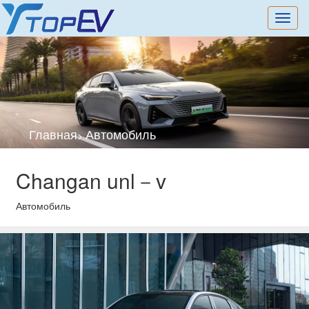
切
换
导
航
Главная
Автомобиль
>
Changan unl－v
Автомобиль