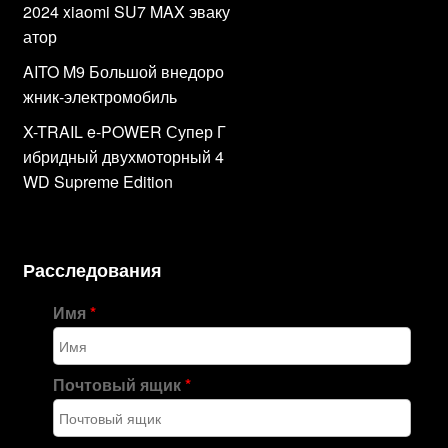
2024 xiaomi SU7 MAX эваку
атор
AITO M9 Большой внедоро
жник-электромобиль
X-TRAIL e-POWER Супер Г
ибридный двухмоторный 4
WD Supreme Edition
Расследования
Имя
*
Почтовый ящик
*