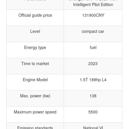
Intelligent Pilot Edition
Official guide price
131900CNY
Level
compact car
Energy type
fuel
Time to market
2323
Engine Model
1.5T 188hp L4
Max. power (kw)
138
Maximum power speed
5500
Emission standards
National VI