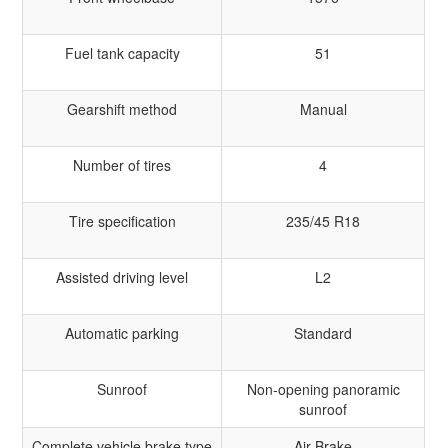
Fuel tank capacity
51
Gearshift method
Manual
Number of tires
4
Tire specification
235/45 R18
Assisted driving level
L2
Automatic parking
Standard
Sunroof
Non-opening panoramic
sunroof
Complete vehicle brake type
Air Brake