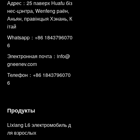
Адрес：25 паверх Huafu біз
нес-цэнтра, Wenfeng раён,
Аньян, правінцыя Хэнань, К
ітай
Whatsapp：+86 1843796070
6
Электронная почта：
info@
gneenev.com
Телефон：+86 1843796070
6
Продукты
Lixiang L6 электромобиль д
ля взрослых