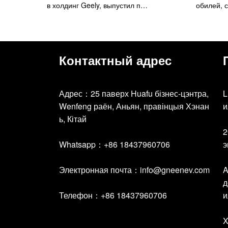
в холдинг Geely, выпустил п…
обилей, 
Контактный адрес
Адрес：25 паверх Huafu бізнес-цэнтра,
L
Wenfeng раён, Аньян, правінцыя Хэнан
и
ь, Кітай
2
Whatsapp：+86 18437960706
э
Электронная почта：
info@gneenev.com
A
д
Телефон：+86 18437960706
и
X