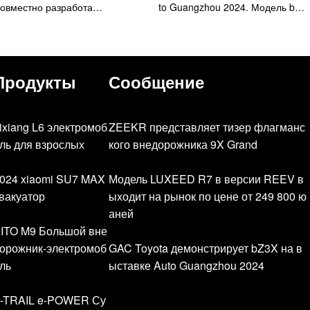
совместно разработа…
to Guangzhou 2024. Модель b…
Продукты
Сообщение
ixiang L6 электромоб
ZEEKR представляет тизер флагманс
ль для взрослых
кого внедорожника 9X Grand
024 xiaomi SU7 MAX
Модель LUXEED R7 в версии REEV в
вакуатор
ыходит на рынок по цене от 249 800 ю
аней
ITO M9 Большой вне
орожник-электромоб
GAC Toyota демонстрирует bZ3X на в
ль
ыставке Auto Guangzhou 2024
-TRAIL e-POWER Су