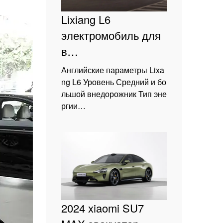
Lixiang L6
электромобиль для
в…
Английские параметры Lixa
ng L6 Уровень Средний и бо
льшой внедорожник Тип эне
ргии…
2024 xiaomi SU7