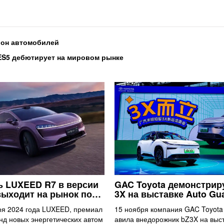
лион автомобилей
ES5 дебютирует на мировом рынке
 LUXEED R7 в версии
GAC Toyota демонстрир
выходит на рынок по…
3X на выставке Auto G
ря 2024 года LUXEED, премиал
15 ноября компания GAC Toyota
нд новых энергетических автом
авила внедорожник bZ3X на выс