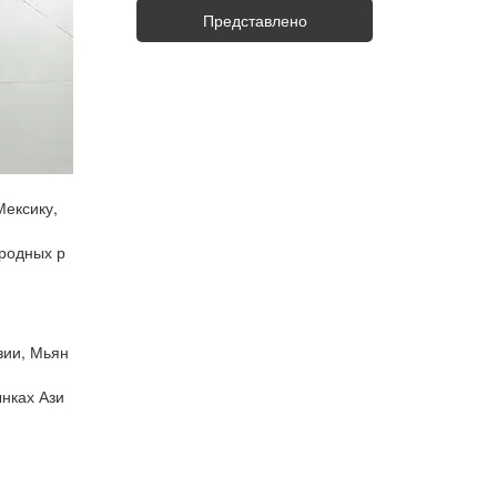
Представлено
Мексику,
ародных р
зии, Мьян
ынках Ази