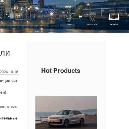
ели
Hot Products
2024-10-16
официальн
ей).
спортных
нительные