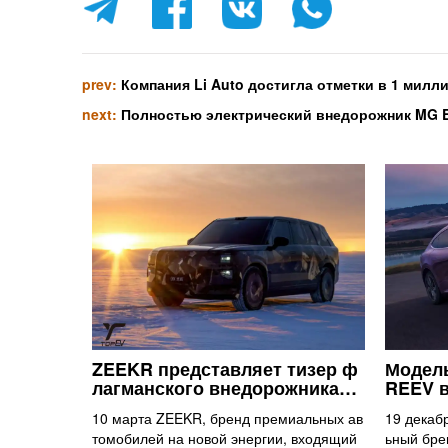
prev:
Компания Li Auto достигла отметки в 1 мил
next:
Полностью электрический внедорожник MG 
ZEEKR представляет тизер ф
Модель
лагманского внедорожника…
REEV 
10 марта ZEEKR, бренд премиальных ав
19 декаб
томобилей на новой энергии, входящий
ьный бре