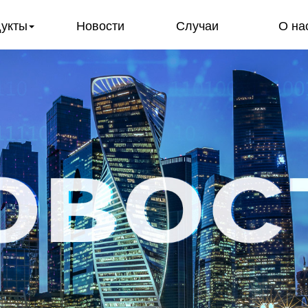
укты
Новости
Случаи
О на