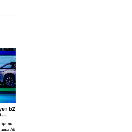
ует bZ
ua…
 предст
тавке Au