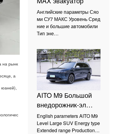
MAX эвакуатор
Английские параметры Сяо
ми СУ7 МАКС Уровень Сред
ние и большие автомобили
Тип эне…
а на рынк
есяце, а
 юаней),
AITO M9 Большой
внедорожник-эл…
нологичес
English parameters AITO M9
Level Large SUV Energy type
Extended range Production…