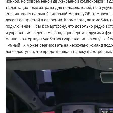
ионной, но современной двухэкранной компоновкой: 12
т адаптационные затраты для пользователей, но и улуч
ется интеллектуальной системой HarmonyOS от Huawei, 
делает ее простой в освоении. Кроме того, автомобиль
подключение Hicar к смартфону, что довольно редко вст
и управления сиденьями, кондиционером и другими фун
менно, но жертвует удобством управления на ощупь. К 
«умный» и может реагировать на несколько команд подр
легко доступна, что предотвращает панику в экстренных