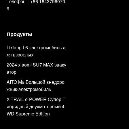
Телефон：+86 1843796070
6
Продукты
Lixiang L6 электромобиль д
ля взрослых
2024 xiaomi SU7 MAX эваку
атор
AITO M9 Большой внедоро
жник-электромобиль
X-TRAIL e-POWER Супер Г
ибридный двухмоторный 4
WD Supreme Edition