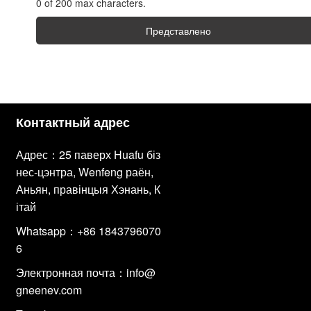
0 of 200 max characters.
Представлено
Контактный адрес
Адрес：25 паверх Huafu біз
нес-цэнтра, Wenfeng раён,
Аньян, правінцыя Хэнань, К
ітай
Whatsapp：+86 1843796070
6
Электронная почта：
info@
gneenev.com