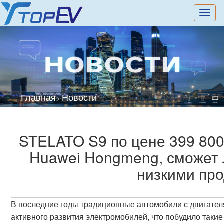
切
换
导
航
Главная
Новости
>
STELATO S9 по цене 399 80
Huawei Hongmeng, сможет 
низкими пр
В последние годы традиционные автомобили с двигателя
активного развития электромобилей, что побудило таки