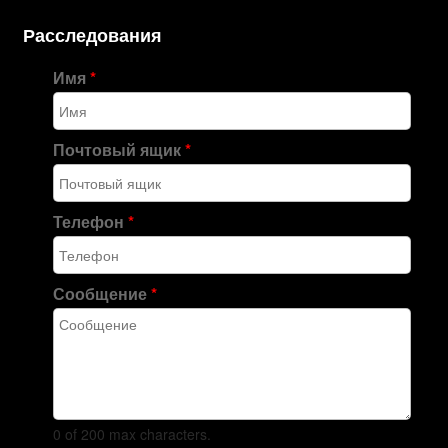
Расследования
Имя
*
Почтовый ящик
*
Телефон
*
Сообщение
*
0 of 200 max characters.