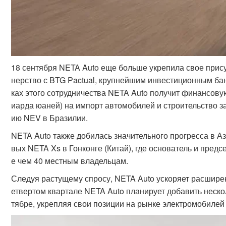
18 сентября NETA Auto еще больше укрепила свое прису
нерство с BTG Pactual, крупнейшим инвестиционным бан
ках этого сотрудничества NETA Auto получит финансову
иарда юаней) на импорт автомобилей и строительство з
ию NEV в Бразилии.
NETA Auto также добилась значительного прогресса в А
вых NETA Xs в Гонконге (Китай), где основатель и пред
е чем 40 местным владельцам.
Следуя растущему спросу, NETA Auto ускоряет расширени
етвертом квартале NETA Auto планирует добавить неско
тябре, укрепляя свои позиции на рынке электромобилей 