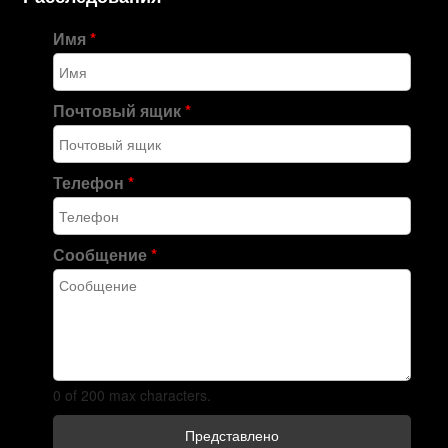
Имя
*
Почтовый ящик
*
Телефон
*
Сообщение
*
0 of 200 max characters.
Представлено