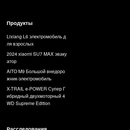
Продукты
Lixiang L6 электромобиль д
ля взрослых
2024 xiaomi SU7 MAX эваку
атор
AITO M9 Большой внедоро
жник-электромобиль
X-TRAIL e-POWER Супер Г
ибридный двухмоторный 4
WD Supreme Edition
Расследования