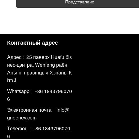
Представлено
Контактный адрес
Адрес：25 паверх Huafu біз
нес-цэнтра, Wenfeng раён,
Аньян, правінцыя Хэнань, К
ітай
Whatsapp：+86 1843796070
6
Электронная почта：
info@
gneenev.com
Телефон：+86 1843796070
6