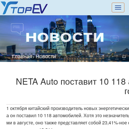
切
换
导
航
Главная
Новости
>
NETA Auto поставит 10 118
г
1 октября китайский производитель новых энергетически
а он поставил 10 118 автомобилей. Хотя это незначите
ми в августе, оно также представляет собой 23,41%-ное