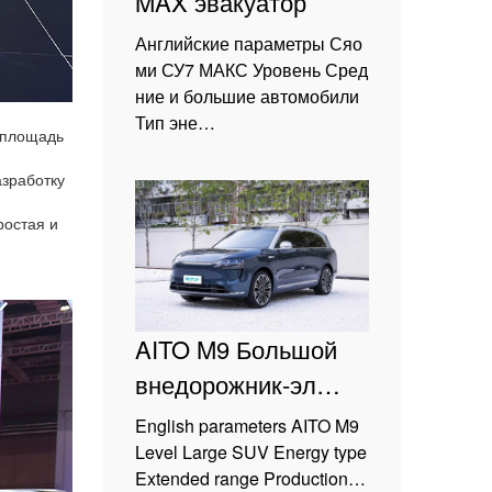
MAX эвакуатор
Английские параметры Сяо
ми СУ7 МАКС Уровень Сред
ние и большие автомобили
Тип эне…
 площадь
азработку
ростая и
AITO M9 Большой
внедорожник-эл…
English parameters AITO M9
Level Large SUV Energy type
Extended range Production…