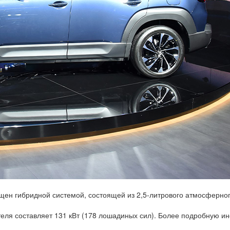
щен гибридной системой, состоящей из 2,5-литрового атмосферног
теля составляет 131 кВт (178 лошадиных сил). Более подробную 