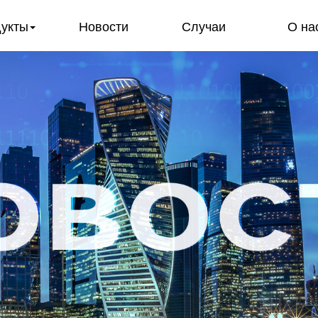
укты
Новости
Случаи
О на