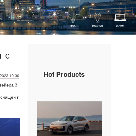
т с
Hot Products
2023-10-30
вейера 3
оснащен г