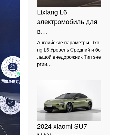
Lixiang L6
электромобиль для
в…
Английские параметры Lixa
ng L6 Уровень Средний и бо
льшой внедорожник Тип эне
ргии…
2024 xiaomi SU7