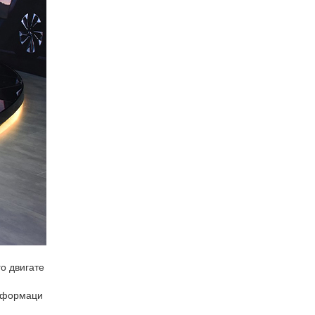
о двигате
информаци