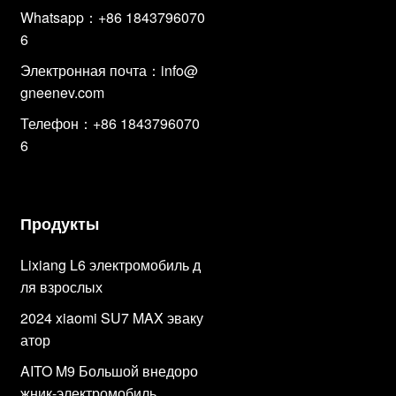
Whatsapp：+86 1843796070
6
Электронная почта：
info@
gneenev.com
Телефон：+86 1843796070
6
Продукты
Lixiang L6 электромобиль д
ля взрослых
2024 xiaomi SU7 MAX эваку
атор
AITO M9 Большой внедоро
жник-электромобиль