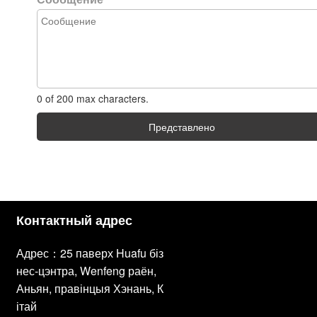
0 of 200 max characters.
Представлено
Контактный адрес
Адрес：25 паверх Huafu біз
нес-цэнтра, Wenfeng раён,
Аньян, правінцыя Хэнань, К
ітай