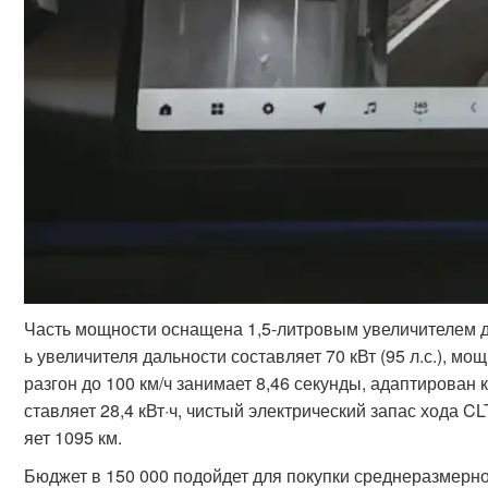
Часть мощности оснащена 1,5-литровым увеличителем 
ь увеличителя дальности составляет 70 кВт (95 л.с.), мощ
разгон до 100 км/ч занимает 8,46 секунды, адаптирован
ставляет 28,4 кВт·ч, чистый электрический запас хода C
яет 1095 км.
Бюджет в 150 000 подойдет для покупки среднеразмерн