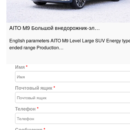
AITO M9 Большой внедорожник-эл…
English parameters AITO M9 Level Large SUV Energy type
ended range Production…
Имя
*
Почтовый ящик
*
Телефон
*
Сообщение
*