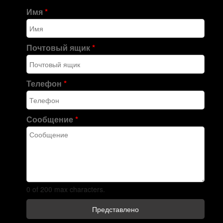
Имя
*
Почтовый ящик
*
Телефон
*
Сообщение
*
0 of 200 max characters.
Представлено