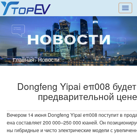
切
换
导
航
Главная
Новости
>
Dongfeng Yipai eπ008 буде
предварительной цене
Вечером 14 июня Dongfeng Yipai eπ008 поступит в про
ена составляет 200 000–250 000 юаней. Он позициониру
ны гибридные и чисто электрические модели с увеличен