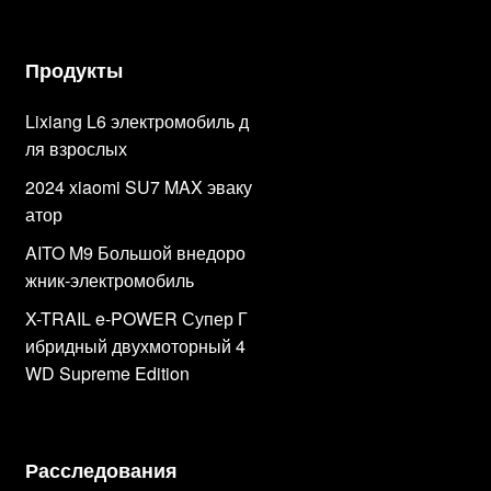
Продукты
Lixiang L6 электромобиль д
ля взрослых
2024 xiaomi SU7 MAX эваку
атор
AITO M9 Большой внедоро
жник-электромобиль
X-TRAIL e-POWER Супер Г
ибридный двухмоторный 4
WD Supreme Edition
Расследования