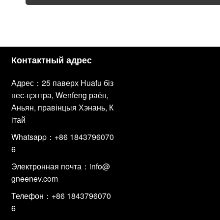
Контактный адрес
Адрес：25 паверх Huafu біз
нес-цэнтра, Wenfeng раён,
Аньян, правінцыя Хэнань, К
ітай
Whatsapp：+86 1843796070
6
Электронная почта：
info@
gneenev.com
Телефон：+86 1843796070
6