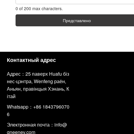
0 of 200 max characters.
Представлено
Контактный адрес
Адрес：25 паверх Huafu біз
нес-цэнтра, Wenfeng раён,
Аньян, правінцыя Хэнань, К
ітай
Whatsapp：+86 1843796070
6
Электронная почта：
info@
gneenev.com