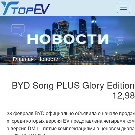
切
换
导
航
Главная
Новости
>
BYD Song PLUS Glory Edition
12,98
28 февраля BYD официально объявила о начале продаж
n
, среди которых версия EV представлена четырьмя ко
а версия DM-i – пятью комплектациями в ценовом диапаз