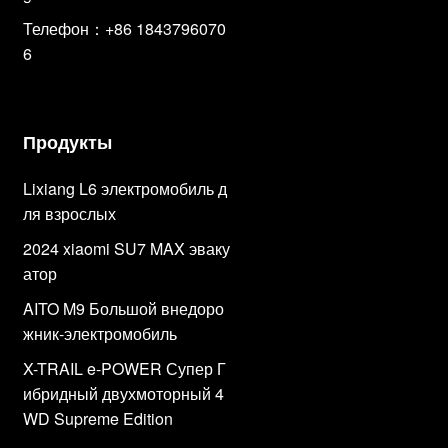
Телефон：+86 1843796070
6
Продукты
Lixiang L6 электромобиль д
ля взрослых
2024 xiaomi SU7 MAX эваку
атор
AITO M9 Большой внедоро
жник-электромобиль
X-TRAIL e-POWER Супер Г
ибридный двухмоторный 4
WD Supreme Edition