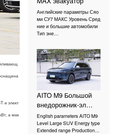
MAX эвакуатор
Английские параметры Сяо
ми СУ7 МАКС Уровень Сред
ние и большие автомобили
Тип эне…
усиливающ
 оснащена
AITO M9 Большой
T и элект
внедорожник-эл…
Вт, а мак
English parameters AITO M9
Level Large SUV Energy type
Extended range Production…