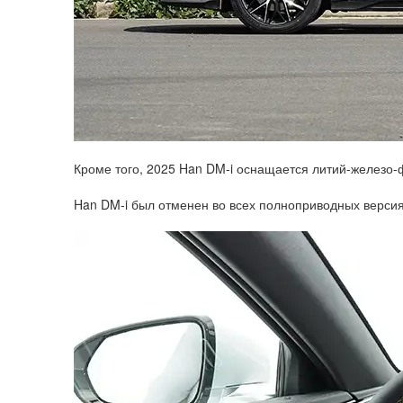
Кроме того, 2025 Han DM-i оснащается литий-железо-
Han DM-i был отменен во всех полноприводных версиях