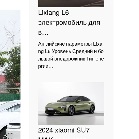
Lixiang L6
электромобиль для
в…
Английские параметры Lixa
ng L6 Уровень Средний и бо
льшой внедорожник Тип эне
ргии…
2024 xiaomi SU7