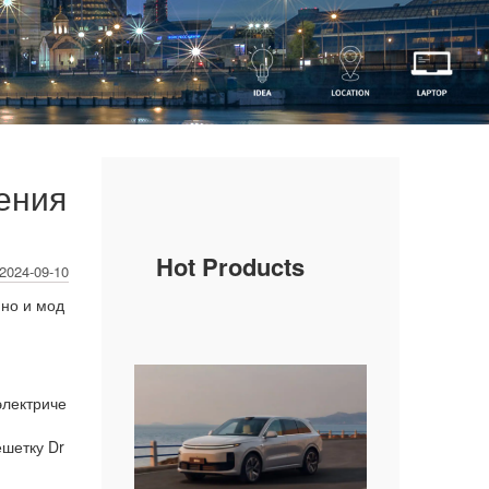
ения
Hot Products
2024-09-10
 но и мод
электриче
ешетку Dr