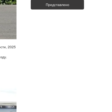
Представлено
сти, 2025
зду.