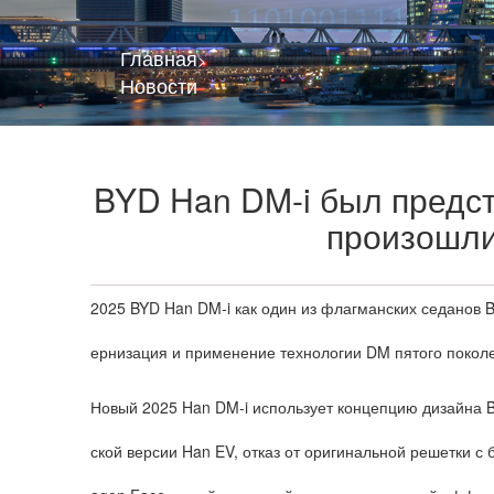
Главная
>
Новости
BYD Han DM-i был предст
произошли
2025 BYD Han DM-i как один из флагманских седанов B
ернизация и применение технологии DM пятого поколе
Новый 2025 Han DM-i использует концепцию дизайна BY
ской версии Han EV, отказ от оригинальной решетки 