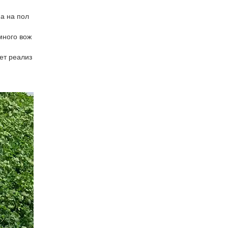
а на пол
много вож
ет реализ