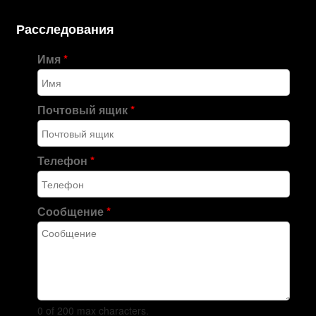
Расследования
Имя
*
Почтовый ящик
*
Телефон
*
Сообщение
*
0 of 200 max characters.