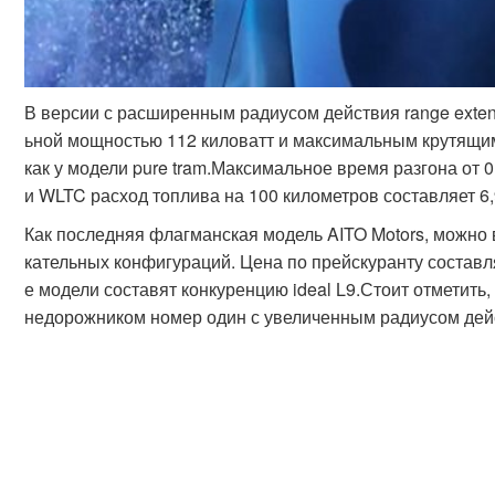
В версии с расширенным радиусом действия range exten
ьной мощностью 112 киловатт и максимальным крутящим
как у модели pure tram.Максимальное время разгона от 0
и WLTC расход топлива на 100 километров составляет 6,
Как последняя флагманская модель AITO Motors, можно
кательных конфигураций. Цена по прейскуранту составля
е модели составят конкуренцию ideal L9.Стоит отметить
недорожником номер один с увеличенным радиусом дей