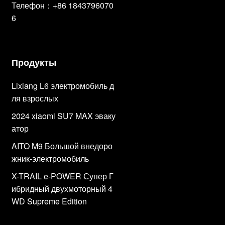
Телефон：+86 1843796070
6
Продукты
Lixiang L6 электромобиль д
ля взрослых
2024 xiaomi SU7 MAX эваку
атор
AITO M9 Большой внедоро
жник-электромобиль
X-TRAIL e-POWER Супер Г
ибридный двухмоторный 4
WD Supreme Edition