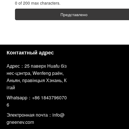
0 of 200 max characters.
Представлено
Контактный адрес
Адрес：25 паверх Huafu біз
нес-цэнтра, Wenfeng раён,
Аньян, правінцыя Хэнань, К
ітай
Whatsapp：+86 1843796070
6
Электронная почта：
info@
gneenev.com