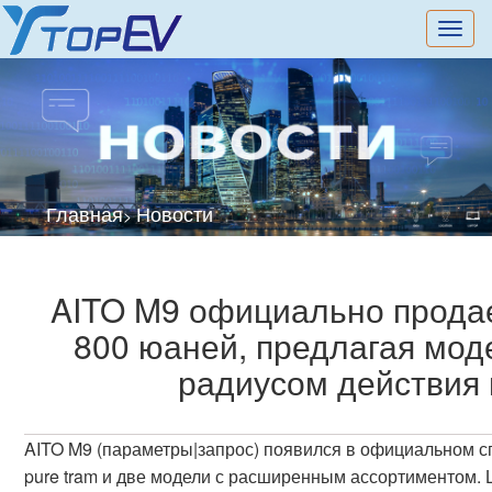
切
换
导
航
Главная
Новости
>
AITO M9 официально продает
800 юаней, предлагая мод
радиусом действия 
AITO M9 (параметры|запрос) появился в официальном с
pure tram и две модели с расширенным ассортиментом. 