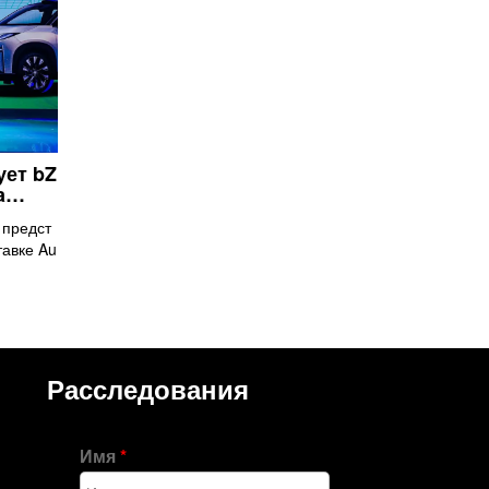
ует bZ
ua…
 предст
тавке Au
Расследования
Имя
*