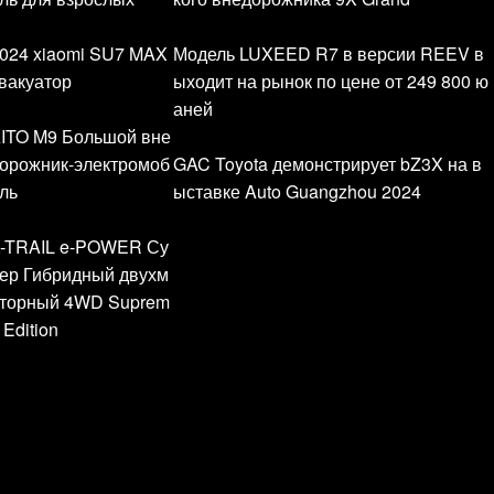
024 xiaomi SU7 MAX
Модель LUXEED R7 в версии REEV в
вакуатор
ыходит на рынок по цене от 249 800 ю
аней
ITO M9 Большой вне
орожник-электромоб
GAC Toyota демонстрирует bZ3X на в
ль
ыставке Auto Guangzhou 2024
-TRAIL e-POWER Су
ер Гибридный двухм
торный 4WD Suprem
 Edition