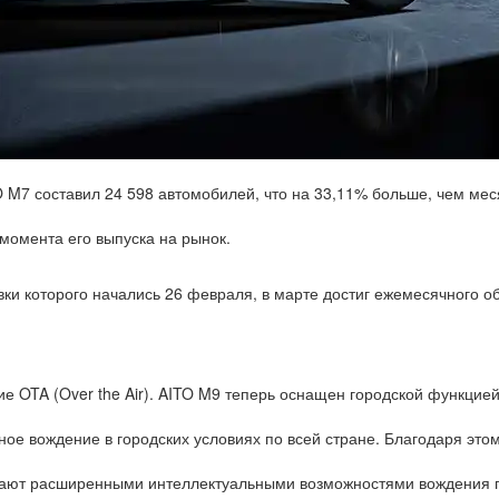
M7 составил 24 598 автомобилей, что на 33,11% больше, чем мес
момента его выпуска на рынок.
ки которого начались 26 февраля, в марте достиг ежемесячного о
е OTA (Over the Air). AITO M9 теперь оснащен городской функцие
ьное вождение в городских условиях по всей стране. Благодаря это
дают расширенными интеллектуальными возможностями вождения п