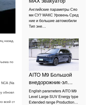
MAX эвакуатор
Английские параметры Сяо
ми СУ7 МАКС Уровень Сред
ние и большие автомобили
Тип эне…
яц назад.
бъема по
AITO M9 Большой
внедорожник-эл…
й NCA (Na
English parameters AITO M9
му обновл
Level Large SUV Energy type
о всей ст
Extended range Production…