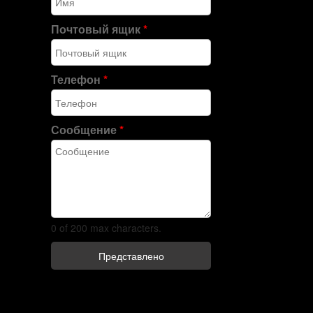
Почтовый ящик
*
Телефон
*
Сообщение
*
0 of 200 max characters.
Представлено