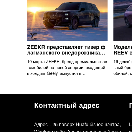
ZEEKR представляет тизер ф
Модель
лагманского внедорожника…
REEV 
10 марта ZEEKR, бренд премиальных ав
19 декаб
томобилей на новой энергии, входящий
ьный бре
в холдинг Geely, выпустил п…
обилей, 
Контактный адрес
Адрес：25 паверх Huafu бізнес-цэнтра,
L
Wenfeng раён, Аньян, правінцыя Хэнан
и