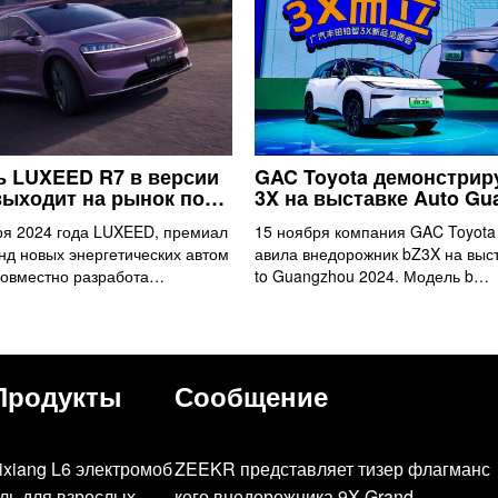
 LUXEED R7 в версии
GAC Toyota демонстрир
выходит на рынок по…
3X на выставке Auto G
ря 2024 года LUXEED, премиал
15 ноября компания GAC Toyota
нд новых энергетических автом
авила внедорожник bZ3X на выс
совместно разработа…
to Guangzhou 2024. Модель b…
Продукты
Сообщение
ixiang L6 электромоб
ZEEKR представляет тизер флагманс
ль для взрослых
кого внедорожника 9X Grand