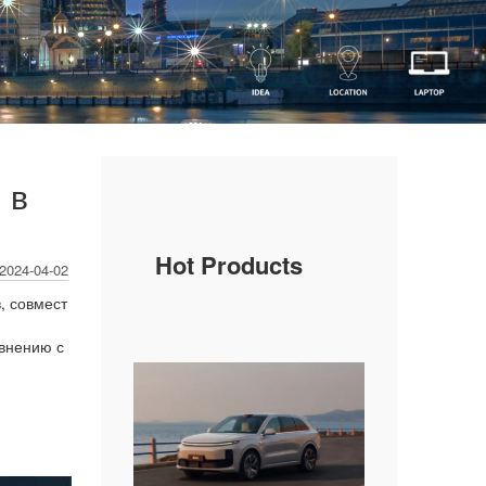
 в
Hot Products
2024-04-02
в, совмест
авнению с