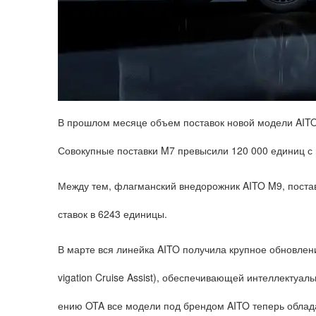
В прошлом месяце объем поставок новой модели AITO 
Совокупные поставки M7 превысили 120 000 единиц с 
Между тем, флагманский внедорожник AITO M9, постав
ставок в 6243 единицы.
В марте вся линейка AITO получила крупное обновлени
vigation Cruise Assist), обеспечивающей интеллектуал
ению OTA все модели под брендом AITO теперь обла