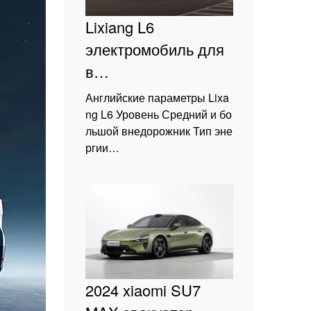
Lixiang L6
электромобиль для
в…
Английские параметры Lixa
ng L6 Уровень Средний и бо
льшой внедорожник Тип эне
ргии…
2024 xiaomi SU7