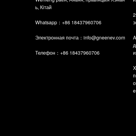
ь, Кітай
2
Whatsapp：+86 18437960706
э
Электронная почта：
info@gneenev.com
A
д
Телефон：+86 18437960706
и
X
п
о
e