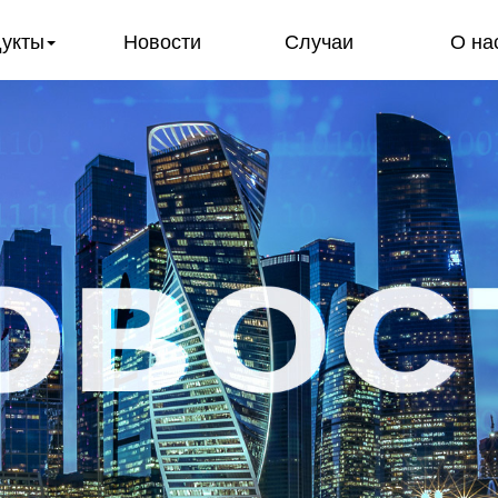
укты
Новости
Случаи
О на