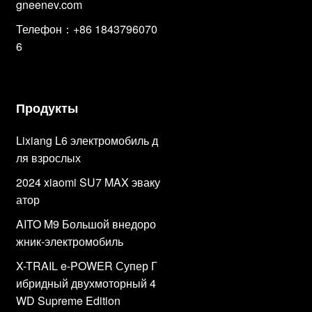
gneenev.com
Телефон：+86 1843796070
6
Продукты
Lixiang L6 электромобиль д
ля взрослых
2024 xiaomi SU7 MAX эваку
атор
AITO M9 Большой внедоро
жник-электромобиль
X-TRAIL e-POWER Супер Г
ибридный двухмоторный 4
WD Supreme Edition