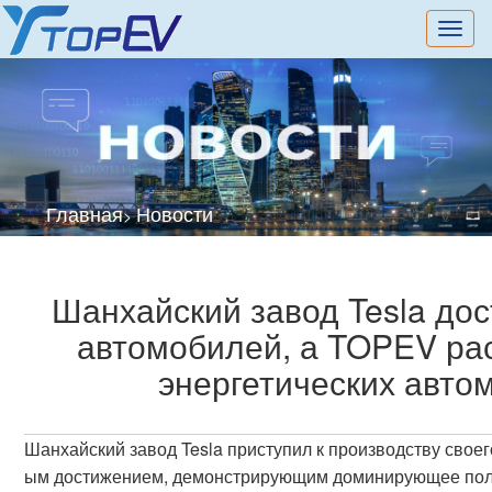
切
换
导
航
Главная
Новости
>
Шанхайский завод Tesla дос
автомобилей, а TOPEV ра
энергетических авто
Шанхайский завод Tesla приступил к производству своег
ым достижением, демонстрирующим доминирующее полож