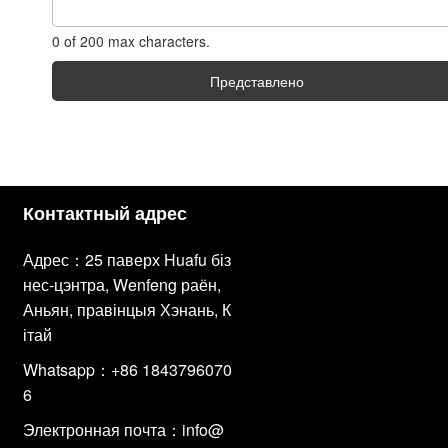
0 of 200 max characters.
Представлено
Контактный адрес
Адрес：25 паверх Huafu біз
нес-цэнтра, Wenfeng раён,
Аньян, правінцыя Хэнань, К
ітай
Whatsapp：+86 1843796070
6
Электронная почта：
info@