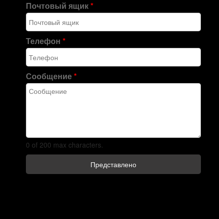
Почтовый ящик
*
Телефон
*
Сообщение
*
0 of 200 max characters.
Представлено