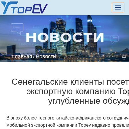
切
换
导
航
Главная
Новости
>
Сенегальские клиенты посе
экспортную компанию Top
углубленные обсуж
В эпоху более тесного китайско-африканского сотруднич
мобильной экспортной компании Topev недавно провели 