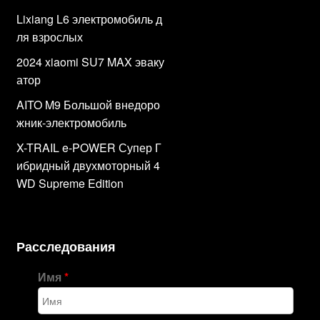
Lixiang L6 электромобиль д
ля взрослых
2024 xiaomi SU7 MAX эваку
атор
AITO M9 Большой внедоро
жник-электромобиль
X-TRAIL e-POWER Супер Г
ибридный двухмоторный 4
WD Supreme Edition
Расследования
Имя
*