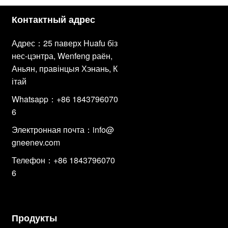
Контактный адрес
Адрес：25 паверх Huafu біз
нес-цэнтра, Wenfeng раён,
Аньян, правінцыя Хэнань, К
ітай
Whatsapp：+86 1843796070
6
Электронная почта：
info@
gneenev.com
Телефон：+86 1843796070
6
Продукты