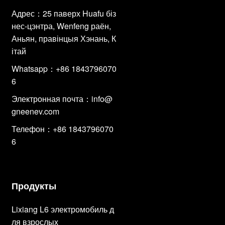
Адрес：25 паверх Huafu біз
нес-цэнтра, Wenfeng раён,
Аньян, правінцыя Хэнань, К
ітай
Whatsapp：+86 1843796070
6
Электронная почта：
info@
gneenev.com
Телефон：+86 1843796070
6
Продукты
Lixiang L6 электромобиль д
ля взрослых