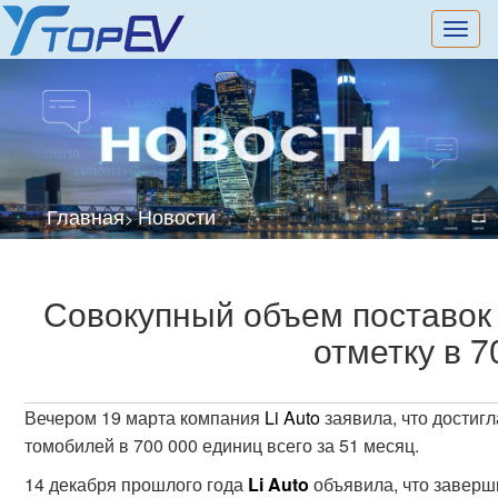
切
换
导
航
Главная
Новости
>
Совокупный объем поставок 
отметку в 7
Вечером 19 марта компания
Li Auto
заявила, что достиг
томобилей в 700 000 единиц всего за 51 месяц.
14 декабря прошлого года
Li Auto
объявила, что заверши