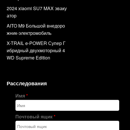
2024 xiaomi SU7 MAX эваку
атор
AITO M9 Большой внедоро
жник-электромобиль
X-TRAIL e-POWER Супер Г
ибридный двухмоторный 4
WD Supreme Edition
Расследования
Имя
*
Почтовый ящик
*