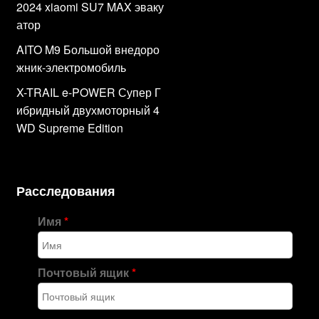
2024 xiaomi SU7 MAX эваку
атор
AITO M9 Большой внедоро
жник-электромобиль
X-TRAIL e-POWER Супер Г
ибридный двухмоторный 4
WD Supreme Edition
Расследования
Имя
*
Почтовый ящик
*