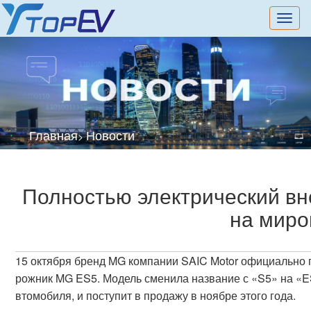
切
换
导
航
Главная
Новости
>
Полностью электрический в
на миро
15 октября бренд MG компании SAIC Motor официально 
рожник MG ES5. Модель сменила название с «S5» на «E
втомобиля, и поступит в продажу в ноябре этого года.