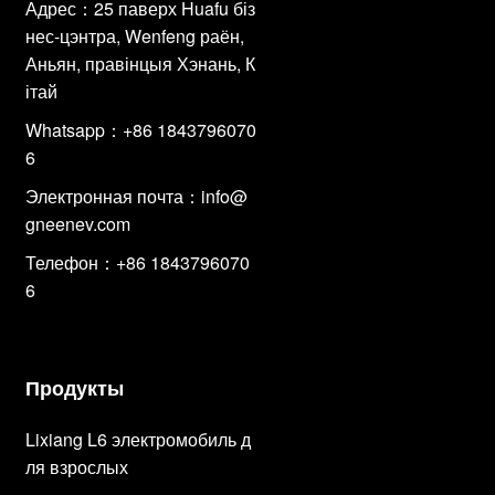
Адрес：25 паверх Huafu біз
нес-цэнтра, Wenfeng раён,
Аньян, правінцыя Хэнань, К
ітай
Whatsapp：+86 1843796070
6
Электронная почта：
info@
gneenev.com
Телефон：+86 1843796070
6
Продукты
Lixiang L6 электромобиль д
ля взрослых