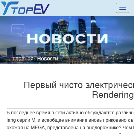
切
换
导
航
Главная
Новости
>
Первый чисто электрическ
Rendering
В последнее время в сети активно обсуждаются различ
iang серии M, и всеобщее внимание вновь приковано к 
охожая на MEGA, представлена на внедорожнике? Чем 