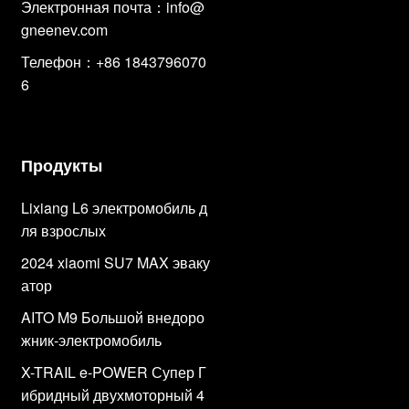
Электронная почта：
info@
gneenev.com
Телефон：+86 1843796070
6
Продукты
Lixiang L6 электромобиль д
ля взрослых
2024 xiaomi SU7 MAX эваку
атор
AITO M9 Большой внедоро
жник-электромобиль
X-TRAIL e-POWER Супер Г
ибридный двухмоторный 4