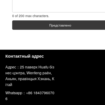
0 of 200 max characters.
Представлено
Контактный адрес
Адрес：25 паверх Huafu біз
нес-цэнтра, Wenfeng раён,
Аньян, правінцыя Хэнань, К
ітай
Whatsapp：+86 1843796070
6