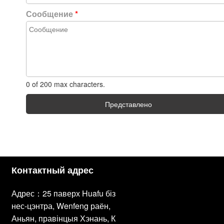
Сообщение
*
0 of 200 max characters.
Представлено
Контактный адрес
Адрес：25 паверх Huafu біз
нес-цэнтра, Wenfeng раён,
Аньян, правінцыя Хэнань, К