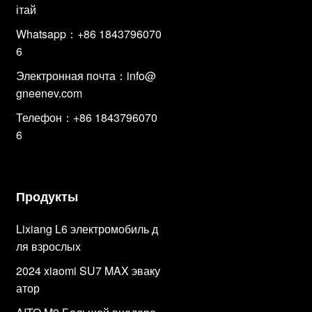
ітай
Whatsapp：+86 1843796070
6
Электронная почта：
info@
gneenev.com
Телефон：+86 1843796070
6
Продукты
Lixiang L6 электромобиль д
ля взрослых
2024 xiaomi SU7 MAX эваку
атор