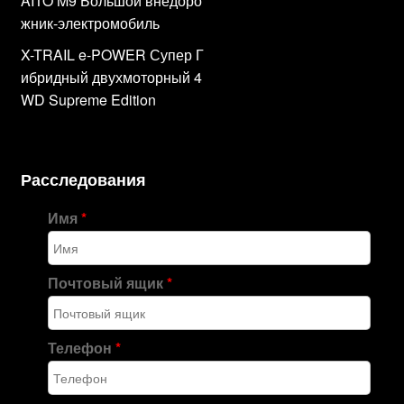
AITO M9 Большой внедоро
жник-электромобиль
X-TRAIL e-POWER Супер Г
ибридный двухмоторный 4
WD Supreme Edition
Расследования
Имя
*
Почтовый ящик
*
Телефон
*