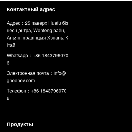
Контактный адрес
Адрес：25 паверх Huafu біз
нес-цэнтра, Wenfeng раён,
Аньян, правінцыя Хэнань, К
ітай
Whatsapp：+86 1843796070
6
Электронная почта：
info@
gneenev.com
Телефон：+86 1843796070
6
Продукты