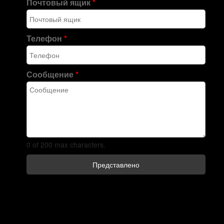
Почтовый ящик
*
Телефон
*
Сообщение
*
0 of 200 max characters.
Представлено