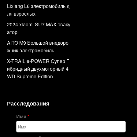
Lixiang L6 электромобиль д
ля взрослых
2024 xiaomi SU7 MAX эваку
атор
AITO M9 Большой внедоро
жник-электромобиль
X-TRAIL e-POWER Супер Г
ибридный двухмоторный 4
WD Supreme Edition
Расследования
Имя
*