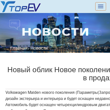
切
换
导
航
Главная
Новости
>
Новый облик Новое поколени
в прода
Volkswagen Maiden нового поколения (Параметры|Запро
дизайн экстерьера и интерьера и будет оснащен недав
Автомобиль будет оснащен четырехцилиндровым двигате