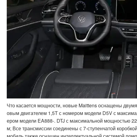
Что касается мощности, новые Maittens оснащены двум
овым двигателем 1,5T с номером модели D5V с максималь
ером модели EA888-. DTJ с максимальной мощностью 220
м; Все трансмиссии соединены с 7-ступенчатой коробко
мобиль также оснащен интеллектуальной системой пом