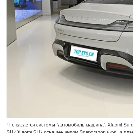
Что касается системы “автомобиль-машина”, Xiaomi Sur
SU7.Xiaomi SU7 оснащен чипом Snapdragon 8295, а план