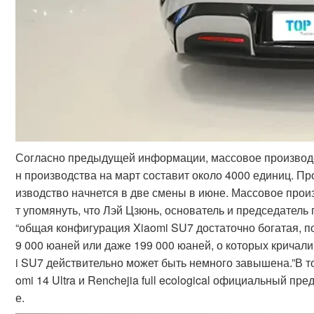
Согласно предыдущей информации, массовое производст
н производства на март составит около 4000 единиц. П
изводство начнется в две смены в июне. Массовое прои
т упомянуть, что Лэй Цзюнь, основатель и председатель
“общая конфигурация Xiaomi SU7 достаточно богатая, п
9 000 юаней или даже 199 000 юаней, о которых кричали
i SU7 действительно может быть немного завышена.”В т
omi 14 Ultra и Renchejia full ecological официальный пр
е.