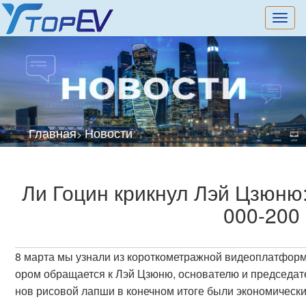
切
换
导
航
Главная
Новости
>
Ли Гоцин крикнул Лэй Цзюню:
000-200
8 марта мы узнали из короткометражной видеоплатформы
ором обращается к Лэй Цзюню, основателю и председате
нов рисовой лапши в конечном итоге были экономическ