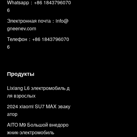
Whatsapp：+86 1843796070
6
Электронная почта：
info@
gneenev.com
Телефон：+86 1843796070
6
Продукты
Lixiang L6 электромобиль д
ля взрослых
2024 xiaomi SU7 MAX эваку
атор
AITO M9 Большой внедоро
жник-электромобиль