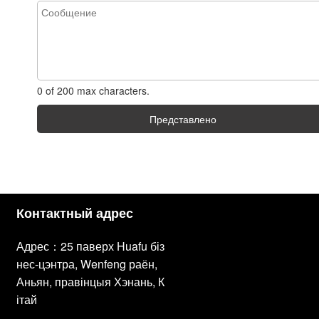
0 of 200 max characters.
Представлено
Контактный адрес
Адрес：25 паверх Huafu біз
нес-цэнтра, Wenfeng раён,
Аньян, правінцыя Хэнань, К
ітай