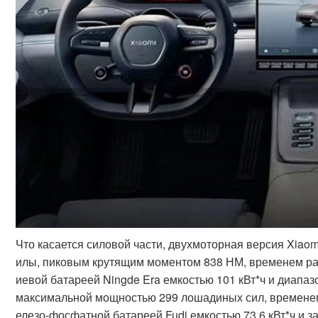
Что касается силовой части, двухмоторная версия Xia
илы, пиковым крутящим моментом 838 НМ, временем разг
иевой батареей Ningde Era емкостью 101 кВт*ч и диапа
максимальной мощностью 299 лошадиных сил, временем р
елезо-фосфатной батареей Fudi емкостью 73,6 кВт*ч и за