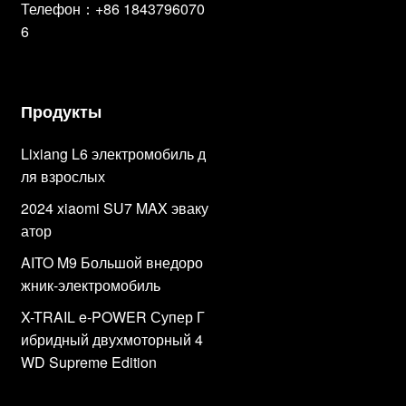
Телефон：+86 1843796070
6
Продукты
Lixiang L6 электромобиль д
ля взрослых
2024 xiaomi SU7 MAX эваку
атор
AITO M9 Большой внедоро
жник-электромобиль
X-TRAIL e-POWER Супер Г
ибридный двухмоторный 4
WD Supreme Edition