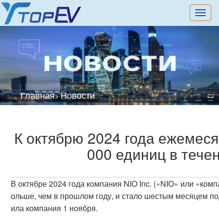
切
换
导
航
Главная
Новости
>
К октябрю 2024 года ежемеся
000 единиц в тече
В октябре 2024 года компания NIO Inc. («NIO» или «ком
ольше, чем в прошлом году, и стало шестым месяцем по
ила компания 1 ноября.