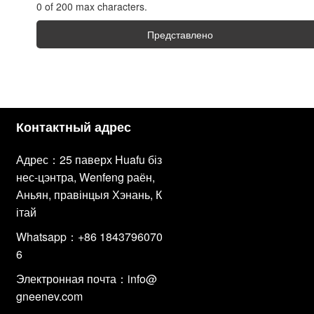
0 of 200 max characters.
Представлено
Контактный адрес
Адрес：25 паверх Huafu біз
нес-цэнтра, Wenfeng раён,
Аньян, правінцыя Хэнань, К
ітай
Whatsapp：+86 1843796070
6
Электронная почта：
info@
gneenev.com