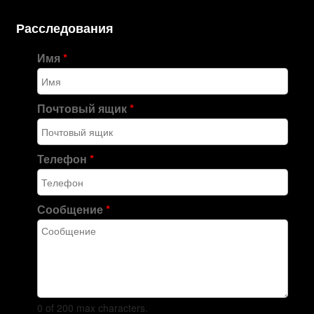
Расследования
Имя
*
Почтовый ящик
*
Телефон
*
Сообщение
*
0 of 200 max characters.