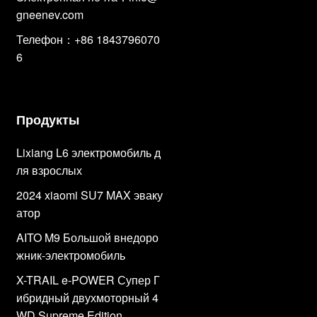
gneenev.com
Телефон：+86 1843796070
6
Продукты
Lixiang L6 электромобиль д
ля взрослых
2024 xiaomi SU7 MAX эваку
атор
AITO M9 Большой внедоро
жник-электромобиль
X-TRAIL e-POWER Супер Г
ибридный двухмоторный 4
WD Supreme Edition