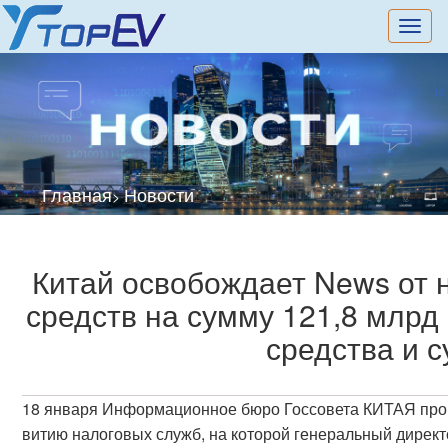
切
换
导
航
Главная
Новости
>
Китай освобождает News от н
средств на сумму 121,8 млрд
средства и с
18 января Информационное бюро Госсовета КИТАЯ про
витию налоговых служб, на которой генеральный дирек