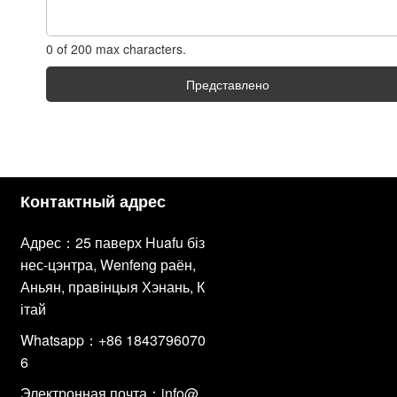
0 of 200 max characters.
Представлено
Контактный адрес
Адрес：25 паверх Huafu біз
нес-цэнтра, Wenfeng раён,
Аньян, правінцыя Хэнань, К
ітай
Whatsapp：+86 1843796070
6
Электронная почта：
info@